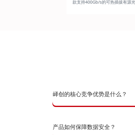
Gb/s的可热插拔有源光
款支持400Gb/s的可热插拔有源
太网的数据传输。
缆，用于以太网的数据传输。
峄创的核心竞争优势是什么？
产品如何保障数据安全？