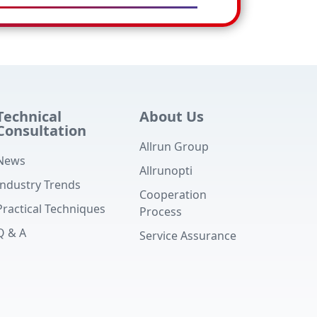
Technical
About Us
Consultation
Allrun Group
News
Allrunopti
Industry Trends
Cooperation
Practical Techniques
Process
Q & A
Service Assurance